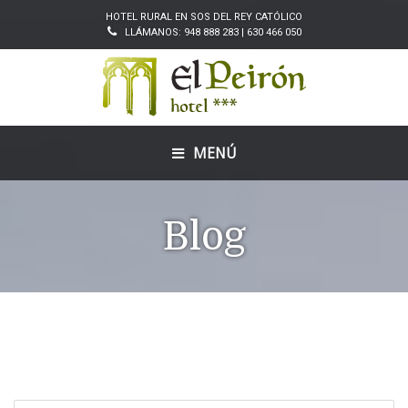
HOTEL RURAL EN SOS DEL REY CATÓLICO
LLÁMANOS: 948 888 283 | 630 466 050
MENÚ
Blog