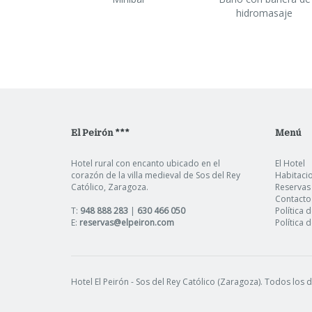
hidromasaje
El Peirón ***
Menú
Hotel rural con encanto ubicado en el
El Hotel
corazón de la villa medieval de Sos del Rey
Habitaci
Católico, Zaragoza.
Reservas
Contacto
T:
948 888 283
|
630 466 050
Política 
E:
reservas@elpeiron.com
Política 
Hotel El Peirón
- Sos del Rey Católico (Zaragoza). Todos los